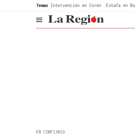
common.go-to-content
Temas
Intervención en Coren
Estafa en Bu
header.menu.open
EN CONFIANZA