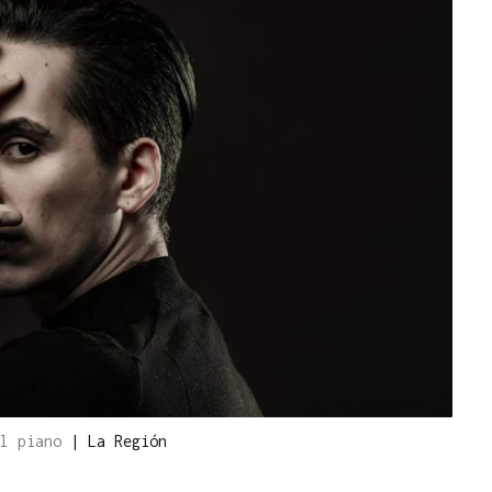
el piano
|
La Región