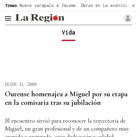
common.go-to-content
Temas
Nuevo varapalo a Jácome
Obras en la avenida de 
header.menu.open
Vida
DESDE EL 2000
Ourense homenajea a Miguel por su etapa
en la comisaria tras su jubilación
El encuentro sirvió para reconocer la trayectoria de
Miguel, un gran profesional y de un compañero muy
querido y respetado, cuya dedicación y calidad