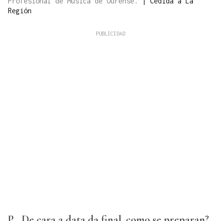
Profesional de Música de Ourense.
|
Cedida a La
Región
P.
De cara a data da final, como se preparan?