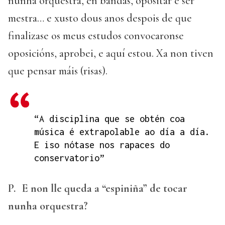
nunha orquestra, en bandas, opositar e ser
mestra… e xusto dous anos despois de que
finalizase os meus estudos convocaronse
oposicións, aprobei, e aquí estou. Xa non tiven
que pensar máis (risas).
“A disciplina que se obtén coa
música é extrapolable ao día a día.
E iso nótase nos rapaces do
conservatorio”
P.
E non lle queda a “espiniña” de tocar
nunha orquestra?