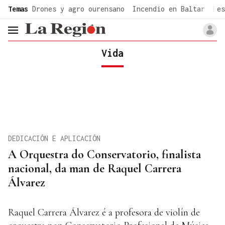
common.go-to-content
Temas
Drones y agro ourensano
Incendio en Baltar
Fes
header.menu.open
Vida
DEDICACIÓN E APLICACIÓN
A Orquestra do Conservatorio, finalista
nacional, da man de Raquel Carrera
Álvarez
Raquel Carrera Álvarez é a profesora de violín de