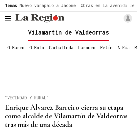
common.go-to-content
Temas
Nuevo varapalo a Jácome
Obras en la avenida de 
header.menu.open
Vilamartín de Valdeorras
O Barco
O Bolo
Carballeda
Larouco
Petín
A Rúa
R
"VECINDAD Y RURAL"
Enrique Álvarez Barreiro cierra su etapa
como alcalde de Vilamartín de Valdeorras
tras más de una década