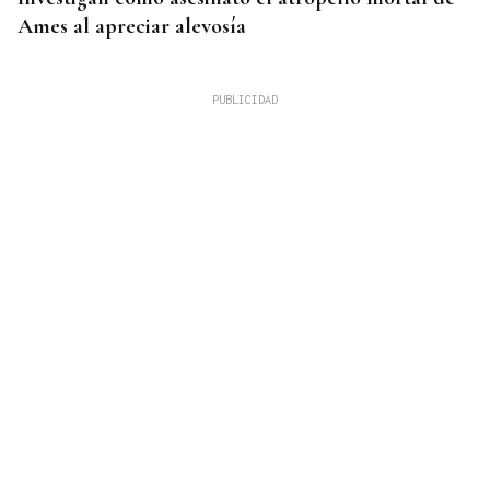
Ames al apreciar alevosía
09
AGO
FESTA DO PULPO
Cartel musical del Pulpo Fest 2026