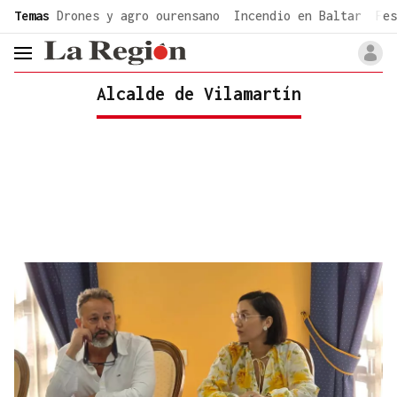
common.go-to-content
Temas
Drones y agro ourensano
Incendio en Baltar
Fes
header.menu.open
Alcalde de Vilamartín