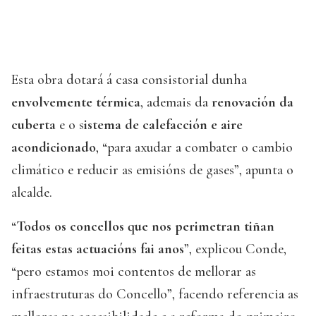
Esta obra dotará á casa consistorial dunha
envolvemente térmica
, ademais da
renovación da
cuberta
e o s
istema de calefacción e aire
acondicionado
, “para axudar a combater o cambio
climático e reducir as emisións de gases”, apunta o
alcalde.
“
Todos os concellos que nos perimetran tiñan
feitas estas actuacións fai anos
”, explicou Conde,
“pero estamos moi contentos de mellorar as
infraestruturas do Concello”, facendo referencia as