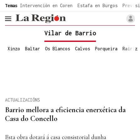
common.go-to-content
Temas
Intervención en Coren
Estafa en Burgos
Previsi
header.menu.open
Vilar de Barrio
Xinzo
Baltar
Os Blancos
Calvos
Porqueira
Rairiz
ACTUALIZACIÓNS
Barrio mellora a eficiencia enerxética da
Casa do Concello
Esta obra dotará á casa consistorial dunha