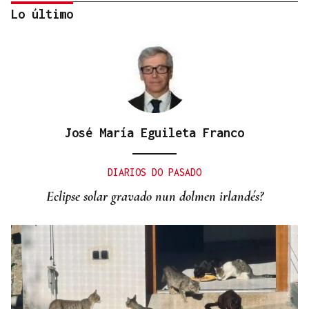
Lo último
José María Eguileta Franco
VÍA DA PRATA
La lluvia deja en Barrio 500.000 euros en daños
DIARIOS DO PASADO
Eclipse solar gravado nun dolmen irlandés?