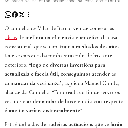
As obras xa se están acometendo na casa cosistorial.
O concello de Vilar de Barrio vén de comezar as
obras
de
mellora na eficiencia enerxética
da casa
consistorial, que se construiu a
mediados dos años
60
e se encontraba nunha situación de bastante
deterioro, “
logo de diversas inversións para
actualizala e facela útil, conseguimos atender as
demandas da veciñanza
”, explicou Manuel Conde,
alcalde do Concello. “Foi creada co fin de servir ós
veciños e
as demandas de hoxe en día con respecto
ó ano 60 varían sustancialmente
”.
Esta é unha das
derradeiras actuacións que se farán