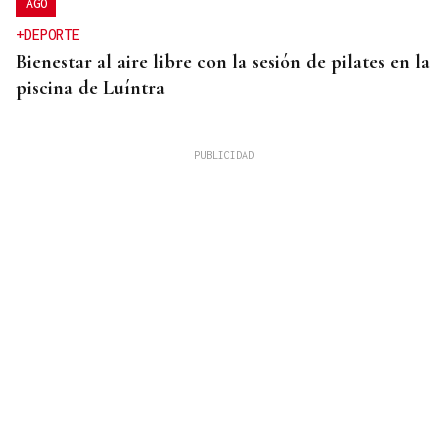
AGO
+DEPORTE
Bienestar al aire libre con la sesión de pilates en la
piscina de Luíntra
O SON DA ESTACIÓN
Baiuca, Nadadora o 9Louro visitan A Rúa con los
Concertos do Xacobeo