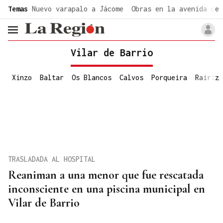
common.go-to-content
Temas
Nuevo varapalo a Jácome
Obras en la avenida de 
header.menu.open
Vilar de Barrio
Xinzo
Baltar
Os Blancos
Calvos
Porqueira
Rairiz
TRASLADADA AL HOSPITAL
Reaniman a una menor que fue rescatada
inconsciente en una piscina municipal en
Vilar de Barrio