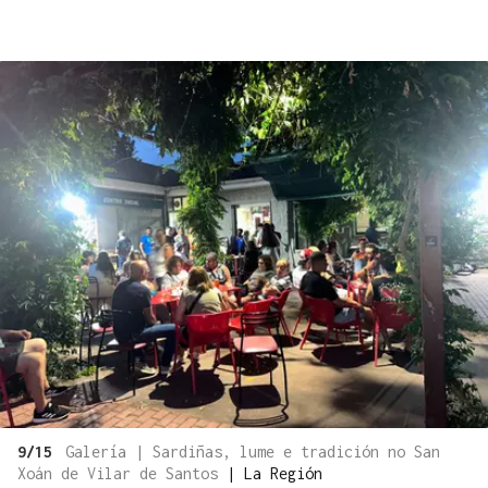
9/15
Galería | Sardiñas, lume e tradición no San
Xoán de Vilar de Santos
|
La Región