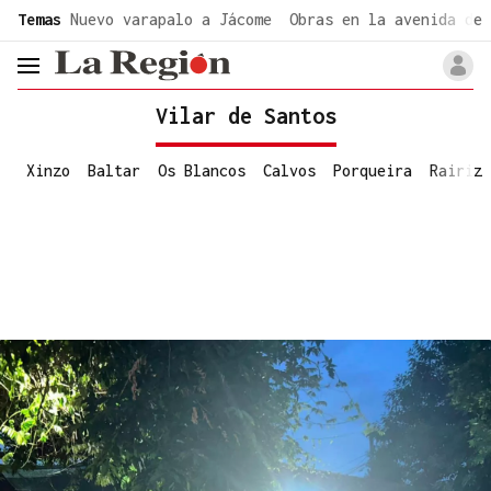
common.go-to-content
Temas
Nuevo varapalo a Jácome
Obras en la avenida de 
header.menu.open
Vilar de Santos
Xinzo
Baltar
Os Blancos
Calvos
Porqueira
Rairiz