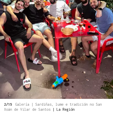
2/15
Galería | Sardiñas, lume e tradición no San
Xoán de Vilar de Santos
|
La Región