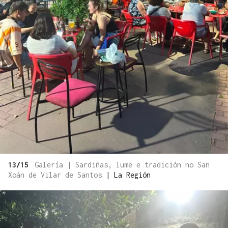
13/15
Galería | Sardiñas, lume e tradición no San
Xoán de Vilar de Santos
|
La Región