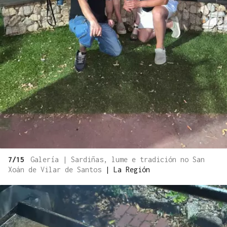
7/15
Galería | Sardiñas, lume e tradición no San
Xoán de Vilar de Santos
|
La Región