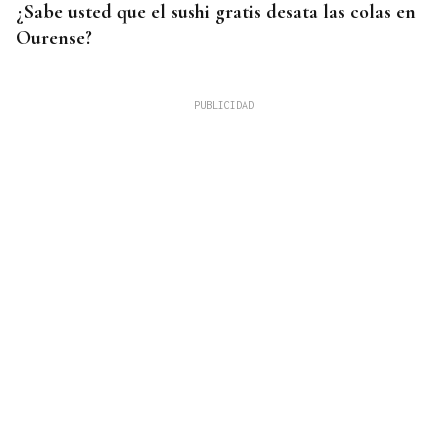
¿Sabe usted que el sushi gratis desata las colas en
Ourense?
PREVISTO EL 15 DE AGOSTO
El CNI considera creíble una nueva campaña en
redes para promover otro cruce masivo hacia
Ceuta