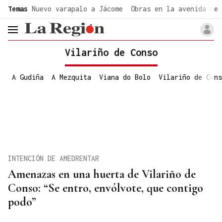
common.go-to-content
Temas
Nuevo varapalo a Jácome
Obras en la avenida de 
header.menu.open
Vilariño de Conso
A Gudiña
A Mezquita
Viana do Bolo
Vilariño de Cons
INTENCIÓN DE AMEDRENTAR
Amenazas en una huerta de Vilariño de
Conso: “Se entro, envólvote, que contigo
podo”