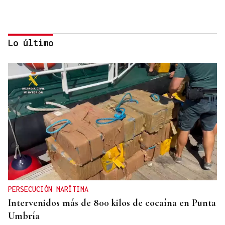
Lo último
INFRAESTRUCTURAS
Xinzo estrena nueva travesía con carril bici y
zonas verdes
PERSECUCIÓN MARÍTIMA
Intervenidos más de 800 kilos de cocaína en Punta
Umbría