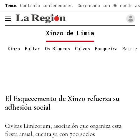
common.go-to-content
Temas
Contrato contenedores
Ourensano con 96 condenas
header.menu.open
Xinzo de Limia
Xinzo
Baltar
Os Blancos
Calvos
Porqueira
Rairiz
El Esquecemento de Xinzo refuerza su
adhesión social
Civitas Limicorum, asociación que organiza esta
fiesta anual, cuenta ya con 700 socios