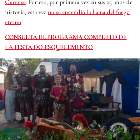
Ourense
. Por eso, por primera vez en sus 25 años de
historia, esta vez
no se encendió la llama del fuego
eterno
.
CONSULTA EL PROGRAMA COMPLETO DE
LA FESTA DO ESQUECEMENTO