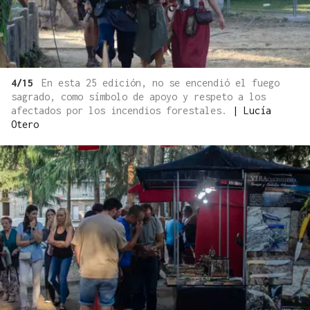
4/15
En esta 25 edición, no se encendió el fuego
sagrado, como símbolo de apoyo y respeto a los
afectados por los incendios forestales.
|
Lucía
Otero