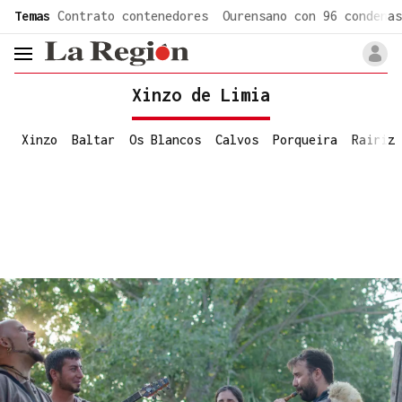
common.go-to-content
Temas
Contrato contenedores
Ourensano con 96 condenas
header.menu.open
Xinzo de Limia
Xinzo
Baltar
Os Blancos
Calvos
Porqueira
Rairiz