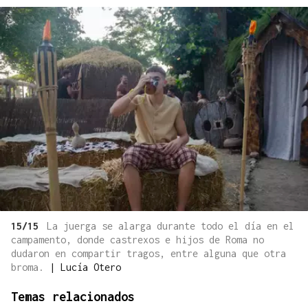
15/15
La juerga se alarga durante todo el día en el
campamento, donde castrexos e hijos de Roma no
dudaron en compartir tragos, entre alguna que otra
broma.
|
Lucía Otero
Temas relacionados