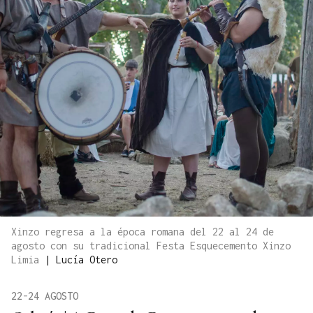
Xinzo regresa a la época romana del 22 al 24 de
agosto con su tradicional Festa Esquecemento Xinzo
Limia
|
Lucía Otero
22-24 AGOSTO