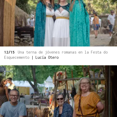
12/15
Una terna de jóvenes romanas en la Festa do
Esquecemento
|
Lucía Otero