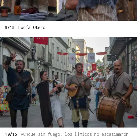
9/15
Lucía Otero
10/15
Aunque sin fuego, los límicos no escatimaron