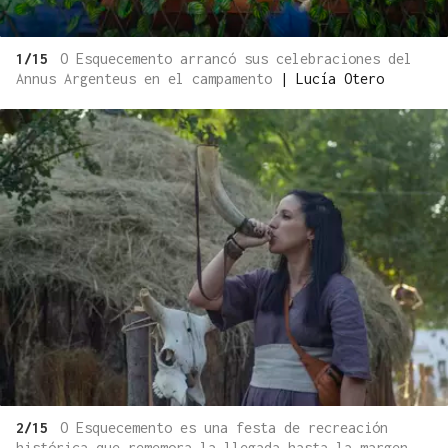
1/15
O Esquecemento arrancó sus celebraciones del
Annus Argenteus en el campamento
|
Lucía Otero
2/15
O Esquecemento es una festa de recreación
histórica que rememora la llegada hasta la margen