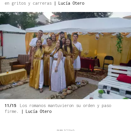
en gritos y carreras
|
Lucía Otero
11/15
Los romanos mantuvieron su orden y paso
firme.
|
Lucía Otero