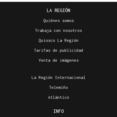
LA REGIÓN
Quiénes somos
Trabaja con nosotros
Quiosco La Región
Tarifas de publicidad
INCENDIO EN BARBADÁS
Venta de imágenes
Un accidente en la N-525 a su paso por Vilardevós
se salda con un herido en una pierna
La Región Internacional
Telemiño
Atlántico
INFO