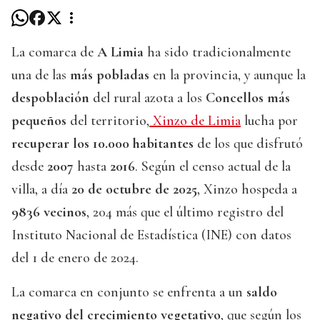
La comarca de
A Limia
ha sido tradicionalmente
una de las
más pobladas
en la provincia, y aunque la
despoblación
del rural azota a los
Concellos más
pequeños
del territorio,
Xinzo de Limia
lucha por
recuperar los 10.000 habitantes
de los que disfrutó
desde
2007
hasta
2016
. Según el censo actual de la
villa, a día
20 de octubre de 2025
, Xinzo hospeda a
9836
vecinos
, 204 más que el último registro del
Instituto Nacional de Estadística (INE) con datos
del 1 de enero de 2024.
La comarca en conjunto se enfrenta a un
saldo
negativo
del crecimiento
vegetativo
, que según los