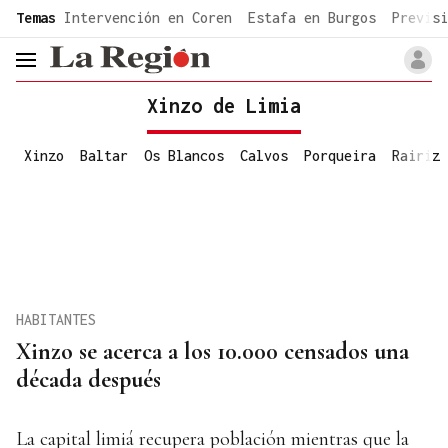
common.go-to-content
Temas
Intervención en Coren
Estafa en Burgos
Previsi
header.menu.open
Xinzo de Limia
Xinzo
Baltar
Os Blancos
Calvos
Porqueira
Rairiz
HABITANTES
Xinzo se acerca a los 10.000 censados una
década después
La capital limiá recupera población mientras que la