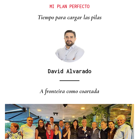
Xinzo estrena nueva travesía con carril bici y
MI PLAN PERFECTO
zonas verdes
Tiempo para cargar las pilas
David Alvarado
A fronteira como coartada