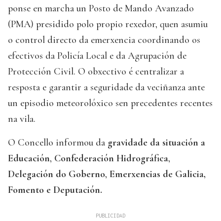
ponse en marcha un Posto de Mando Avanzado
(PMA) presidido polo propio rexedor, quen asumiu
o control directo da emerxencia coordinando os
efectivos da Policía Local e da Agrupación de
Protección Civil. O obxectivo é centralizar a
resposta e garantir a seguridade da veciñanza ante
un episodio meteorolóxico sen precedentes recentes
na vila.
O Concello informou da
gravidade da situación a
Educación
,
Confederación Hidrográfica
,
Delegación do Goberno
,
Emerxencias de Galicia,
Fomento e Deputación.