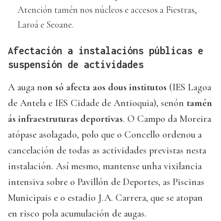
Atención tamén nos núcleos e accesos a Fiestras,
Laroá e Seoane.
Afectación a instalacións públicas e
suspensión de actividades
A auga n
on só afecta aos dous institutos
(IES Lagoa
de Antela e IES Cidade de Antioquia), senón
tamén
ás infraestruturas deportivas
. O Campo da Moreira
atópase asolagado, polo que o Concello ordenou a
cancelación de todas as actividades previstas nesta
instalación. Así mesmo, mantense unha vixilancia
intensiva sobre o Pavillón de Deportes, as Piscinas
Municipais e o estadio J.A. Carrera, que se atopan
en risco pola acumulación de augas.