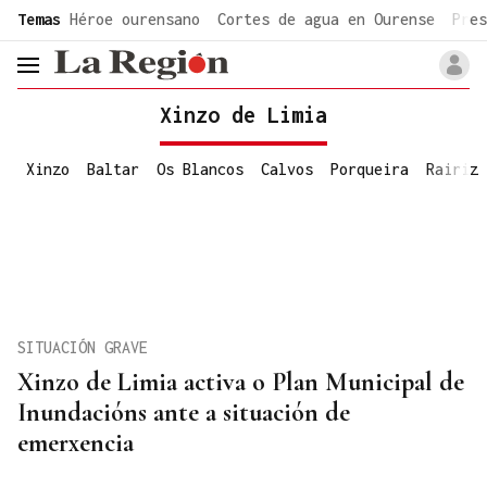
common.go-to-content
Temas
Héroe ourensano
Cortes de agua en Ourense
Pres
header.menu.open
Xinzo de Limia
Xinzo
Baltar
Os Blancos
Calvos
Porqueira
Rairiz
SITUACIÓN GRAVE
Xinzo de Limia activa o Plan Municipal de
Inundacións ante a situación de
emerxencia