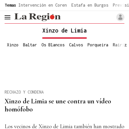
common.go-to-content
Temas
Intervención en Coren
Estafa en Burgos
Previsi
header.menu.open
Xinzo de Limia
Xinzo
Baltar
Os Blancos
Calvos
Porqueira
Rairiz
RECHAZO Y CONDENA
Xinzo de Limia se une contra un vídeo
homófobo
Los vecinos de Xinzo de Limia también han mostrado