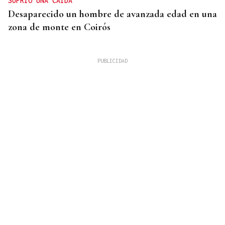
SUFRIÓ UNA CAÍDA
Desaparecido un hombre de avanzada edad en una
zona de monte en Coirós
07
AGO
CONCIERTO
Comunión entre el folk gallego y el techno