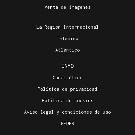
RESPUESTA INMEDIATA
Venta de imágenes
España comienza a aplicar controles a los viajeros
procedentes de Italia
La Región Internacional
Telemiño
Atlántico
INFO
Canal ético
Política de privacidad
Política de cookies
Aviso legal y condiciones de uso
FEDER