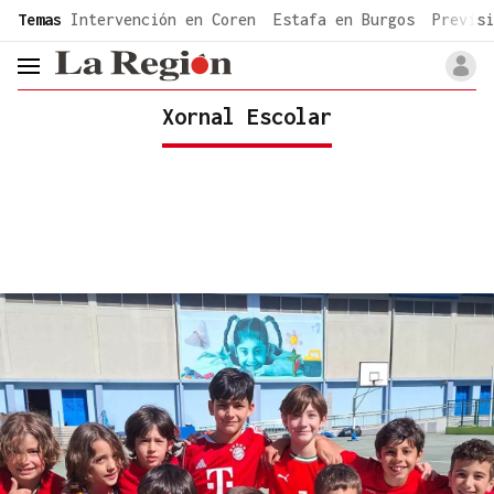
common.go-to-content
Temas
Intervención en Coren
Estafa en Burgos
Previsi
header.menu.open
Xornal Escolar