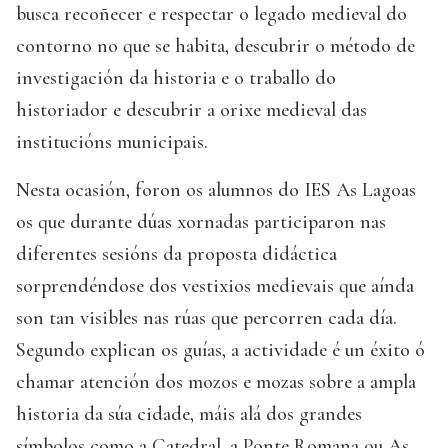
busca recoñecer e respectar o legado medieval do
contorno no que se habita, descubrir o método de
investigación da historia e o traballo do
historiador e descubrir a orixe medieval das
institucións municipais.
Nesta ocasión, foron os alumnos do IES As Lagoas
os que durante dúas xornadas participaron nas
diferentes sesións da proposta didáctica
sorprendéndose dos vestixios medievais que aínda
son tan visibles nas rúas que percorren cada día.
Segundo explican os guías, a actividade é un éxito ó
chamar atención dos mozos e mozas sobre a ampla
historia da súa cidade, máis alá dos grandes
símbolos como a Catedral, a Ponte Romana ou As