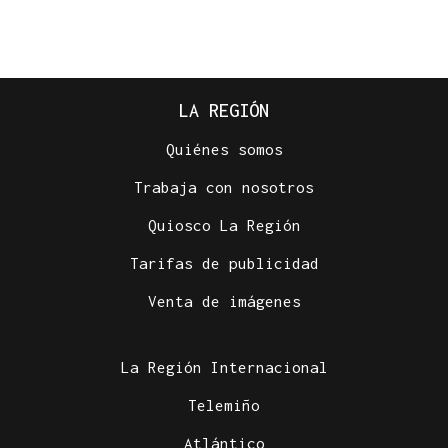
LA REGIÓN
Quiénes somos
Trabaja con nosotros
Quiosco La Región
Tarifas de publicidad
MEDIDAS PARA CONTROLAR EL CONSUMO
Venta de imágenes
San Cristovo de Cea podría multar a los vecinos
que se pasen con el consumo de agua
La Región Internacional
Telemiño
Atlántico