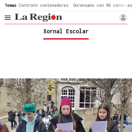
common.go-to-content
Temas
Contrato contenedores
Ourensano con 96 condenas
header.menu.open
Xornal Escolar