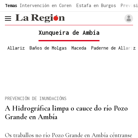
common.go-to-content
Temas
Intervención en Coren
Estafa en Burgos
Previsi
header.menu.open
Xunqueira de Ambía
Allariz
Baños de Molgas
Maceda
Paderne de Allariz
PREVENCIÓN DE INUNDACIÓNS
A Hidrográfica limpa o cauce do río Pozo
Grande en Ambía
Os traballos no río Pozo Grande en Ambía céntranse