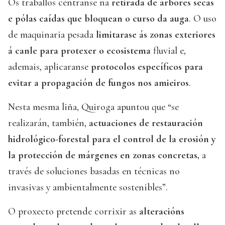
Os traballos céntranse na
retirada de árbores secas
e pólas caídas que bloquean o curso da auga
. O uso
de maquinaria pesada
limitarase ás zonas exteriores
á canle para protexer o ecosistema
fluvial e,
ademais, aplicaranse
protocolos específicos para
evitar a propagación de fungos nos amieiros
.
Nesta mesma liña, Quiroga apuntou que “se
realizarán, también,
actuaciones de restauración
hidrológico-forestal para el control de la erosión y
la protección de márgenes en zonas concretas,
a
través de soluciones basadas en técnicas no
invasivas y ambientalmente sostenibles”.
O proxecto pretende corrixir as
alteracións