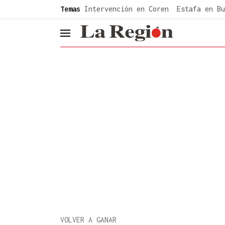
common.go-to-content
Temas
Intervención en Coren
Estafa en Bu
header.menu.open
VOLVER A GANAR