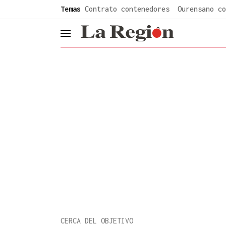
common.go-to-content
Temas
Contrato contenedores
Ourensano co
header.menu.open
CERCA DEL OBJETIVO