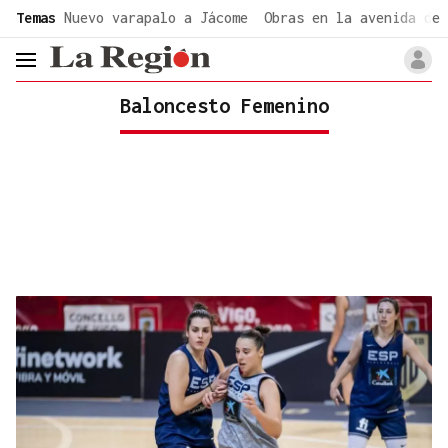
common.go-to-content
Temas
Nuevo varapalo a Jácome
Obras en la avenida de 
header.menu.open
Baloncesto Femenino