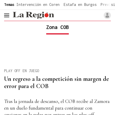
common.go-to-content
Temas
Intervención en Coren
Estafa en Burgos
Previsi
header.menu.open
Zona COB
PLAY OFF EN JUEGO
Un regreso a la competición sin margen de
error para el COB
Tras la jornada de descanso, el COB recibe al Zamora
en un duelo fundamental para continuar con
opciones en la pelea por entrar en los play off