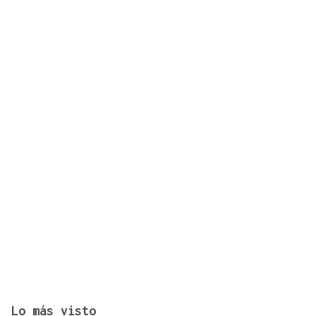
Accidente múltiple en la AP-9: cinco coches
implicados provocan retenciones a la salida de
Vigo
Lo más visto