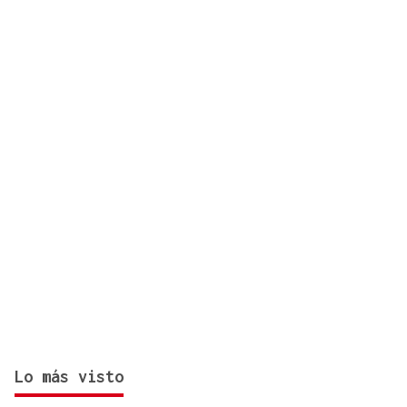
un canario en O Carballiño?
Lo más visto