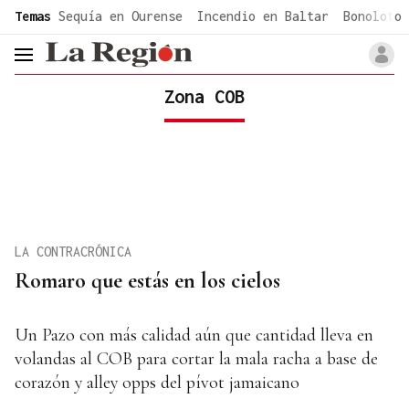
common.go-to-content
Temas
Sequía en Ourense
Incendio en Baltar
Bonoloto 
header.menu.open
Zona COB
LA CONTRACRÓNICA
Romaro que estás en los cielos
Un Pazo con más calidad aún que cantidad lleva en
volandas al COB para cortar la mala racha a base de
corazón y alley opps del pívot jamaicano