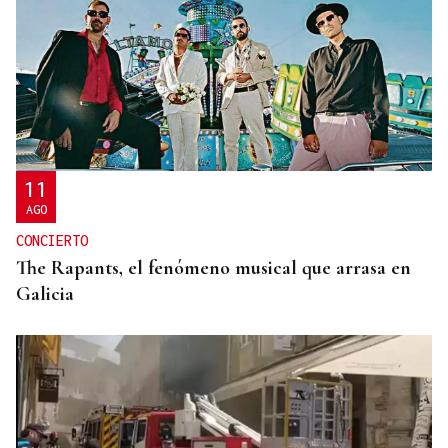
25 DE SEPTIEMBRE
El COB abrirá y cerrará la liga en el Pazo, ante el
Tizona y el Granada
11
AGO
CONCIERTO
The Rapants, el fenómeno musical que arrasa en
Galicia