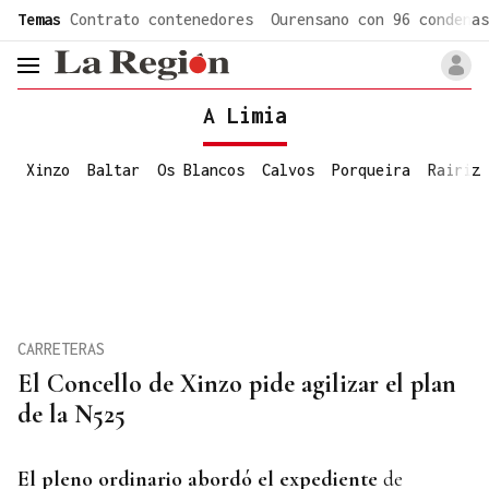
common.go-to-content
Temas
Contrato contenedores
Ourensano con 96 condenas
header.menu.open
A Limia
Xinzo
Baltar
Os Blancos
Calvos
Porqueira
Rairiz
CARRETERAS
El Concello de Xinzo pide agilizar el plan
de la N525
El pleno ordinario
abordó el
expediente
de