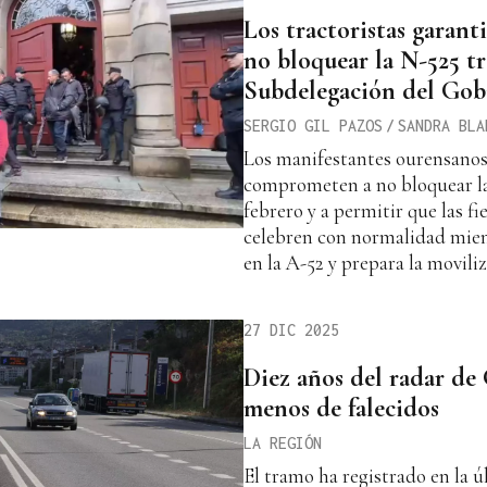
Los tractoristas garant
no bloquear la N-525 tr
Subdelegación del Gob
SERGIO GIL PAZOS
/
SANDRA BLA
Los manifestantes ourensanos 
comprometen a no bloquear la
febrero y a permitir que las fi
celebren con normalidad mien
en la A-52 y prepara la movil
27 DIC 2025
Diez años del radar de
menos de falecidos
LA REGIÓN
El tramo ha registrado en la 