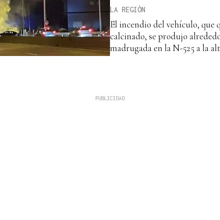
LA REGIÓN
El incendio del vehículo, qu
calcinado, se produjo alrededo
madrugada en la N-525 a la al