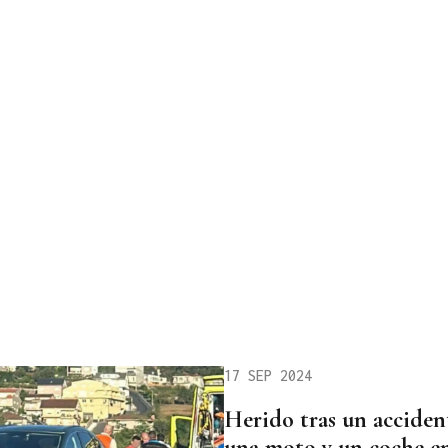
17 SEP 2024
Herido tras un accident
una moto y un coche e