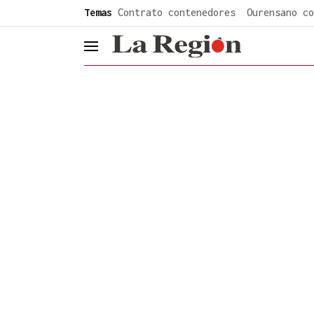
common.go-to-content
Temas
Contrato contenedores
Ourensano co
header.menu.open