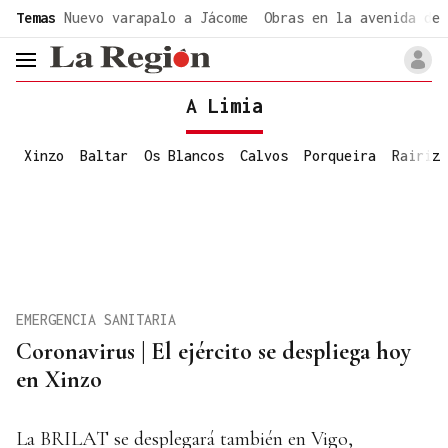
common.go-to-content
Temas
Nuevo varapalo a Jácome
Obras en la avenida de 
header.menu.open
A Limia
Xinzo
Baltar
Os Blancos
Calvos
Porqueira
Rairiz
EMERGENCIA SANITARIA
Coronavirus | El ejército se despliega hoy
en Xinzo
La BRILAT se desplegará también en Vigo,