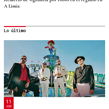
A Limia
Lo último
CONTROL DE POBOACIÓN
A Limia, “zona cero” para o censo das aves galegas
11
AGO