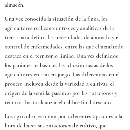
almacén.
Una vez conocida la situación de la finca, los
agricultores realizan controles y analíticas de la
tierra para definir las necesidades de abonado y el
control de enfermedades, entre las que el nemátodo
destaca en el territorio limiao. Una vez definidos
los parámetros básicos, las idiosincrasias de los
agricultores entran en juego. Las diferencias en el
proceso incluyen desde la variedad a cultivar, el
origen de la semilla, pasando por las rotaciones y
técnicas hasta alcanzar el calibre final deseado.
Los agricultores optan por diferentes opciones a la
hora de hacer sus
rotaciones de cultivo
, que