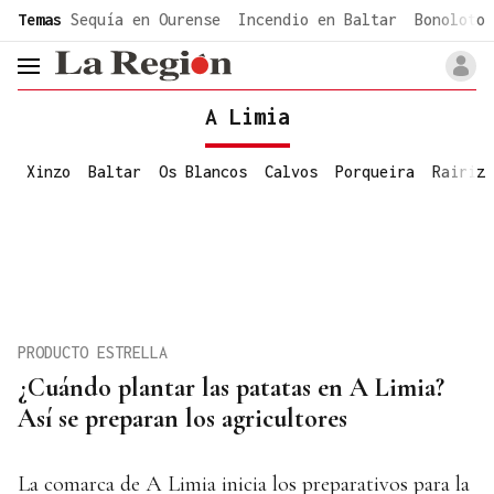
common.go-to-content
Temas
Sequía en Ourense
Incendio en Baltar
Bonoloto 
header.menu.open
A Limia
Xinzo
Baltar
Os Blancos
Calvos
Porqueira
Rairiz
PRODUCTO ESTRELLA
¿Cuándo plantar las patatas en A Limia?
Así se preparan los agricultores
La comarca de A Limia inicia los preparativos para la