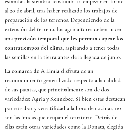
estándar, la siembra acostumbra a empezar en torno
al 20 de abril, tras haber realizado los trabajos de
preparación de los terrenos. Dependiendo de la
extensión del terreno, los agricultores deben hacer
una
previsión temporal que les permita capear los
contratiempos del clima
, aspirando a tener todas
las semillas en la tierra antes de la llegada de junio.
La
comarca de A Limia
disfruta de un
reconocimiento generalizado respecto a la calidad
de sus patatas, que principalmente son de dos
variedades: Agria y Kennebec. Si bien estas destacan
por su sabor y versatilidad a la hora de cocinar, no
son las únicas que ocupan el territorio. Detrás de
ellas están otras variedades como la Donata, elegida