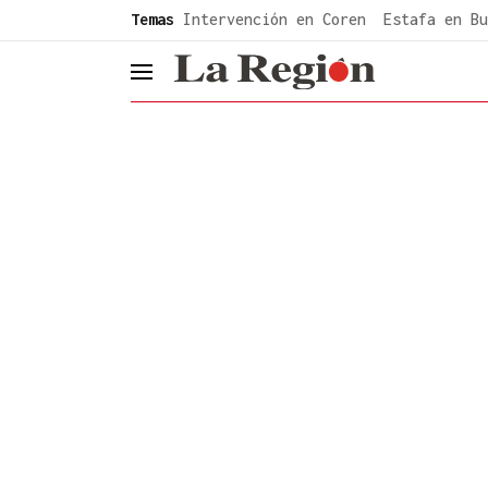
common.go-to-content
Temas
Intervención en Coren
Estafa en Bu
header.menu.open