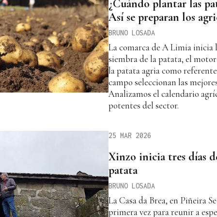
¿Cuándo plantar las pa
Así se preparan los agr
BRUNO LOSADA
La comarca de A Limia inicia l
siembra de la patata, el mot
la patata agria como referente
campo seleccionan las mejores
Analizamos el calendario agrí
potentes del sector.
25 MAR 2026
Xinzo inicia tres días d
patata
BRUNO LOSADA
La Casa da Brea, en Piñeira Se
primera vez para reunir a espe