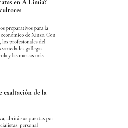
tatas en A Limia?
icultores
os preparativos para la
or económico de Xinzo. Con
, los profesionales del
 variedades gallegas.
cola y las marcas más
e exaltación de la
ca, abrirá sus puertas por
cialistas, personal