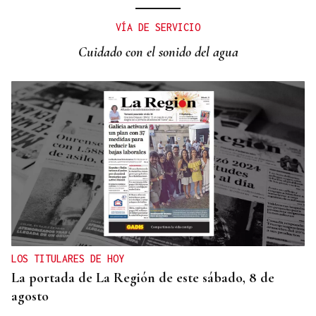
CONTROL DE POBOACIÓN
A Limia, “zona cero” para o censo das aves galegas
VÍA DE SERVICIO
Cuidado con el sonido del agua
LOS TITULARES DE HOY
La portada de La Región de este sábado, 8 de
agosto