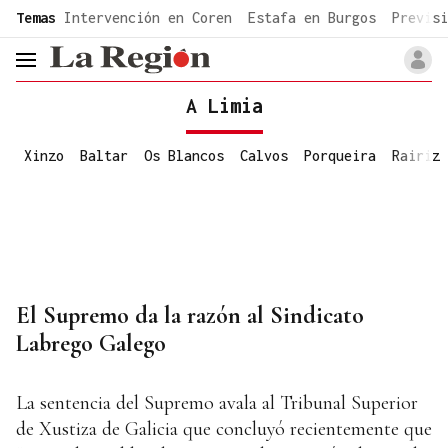
common.go-to-content
Temas
Intervención en Coren
Estafa en Burgos
Previsi
header.menu.open
A Limia
Xinzo
Baltar
Os Blancos
Calvos
Porqueira
Rairiz
El Supremo da la razón al Sindicato
Labrego Galego
La sentencia del Supremo avala al Tribunal Superior
de Xustiza de Galicia que concluyó recientemente que