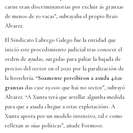
carne eran discriminatorias por excluir ás granxas
de menos de 10 vacas”, subrayaba el propio Brais
Álvarez.
El Sindicato Labrego Galego fue la entidad que
inició este procedimiento judicial tras conocer el
orden de ayudas, surgidas para paliar la bajada de
precios del sector en el 2020 por la paralización de
la hostelería.
“Soamente percibiron a axuda 4.621
granxas
das case 19.000 que hai no sector”, subrayó
Álvarez. “A Xunta terá que artellar algunha medida
para que a axuda chegue a estas explotacións. A
Xunta aposta por un modelo intensivo, tal e como
reflexan as súas políticas”, añade Formoso.