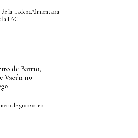
y de la CadenaAlimentaria
de la PAC
iro de Barrio,
de Vacún no
ego
úmero de granxas en