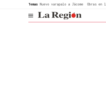
common.go-to-content
Temas
Nuevo varapalo a Jácome
Obras en l
header.menu.open