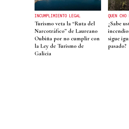
censo das aves galegas
INCUMPLIMIENTO LEGAL
QUEN CHO 
Turismo veta la “Ruta del
¿Sabe us
Narcotráfico” de Laureano
incendios
Oubiña por no cumplir con
sigue igu
la Ley de Turismo de
pasado?
Galicia
ESPACIO SCHENGEN
España exige a Italia
levantar los controles a