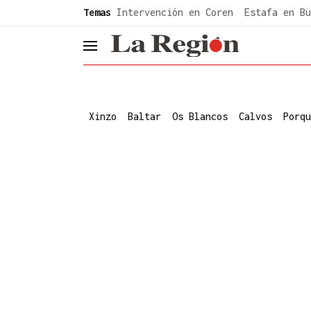
common.go-to-content
Temas
Intervención en Coren
Estafa en Bu
header.menu.open
Xinzo
Baltar
Os Blancos
Calvos
Porqu