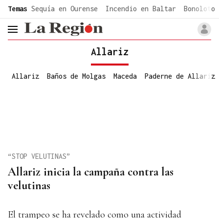
common.go-to-content
Temas
Sequía en Ourense
Incendio en Baltar
Bonoloto 
header.menu.open
Allariz
Allariz
Baños de Molgas
Maceda
Paderne de Allariz
“STOP VELUTINAS”
Allariz inicia la campaña contra las
velutinas
El trampeo se ha revelado como una actividad