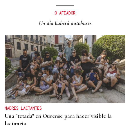
RENOVACIÓN DAS INFRAESTRUCTURAS
Reparada a cuberta do pabillón do IES de Allariz
O AFIADOR
Un día haberá autobuses
MADRES LACTANTES
Una "tetada" en Ourense para hacer visible la
lactancia