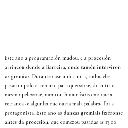
Este ano a programación mudou, e
a procesión
arrincou dende a Barreira, onde tamén interviron
os gremios.
Durante case unha hora, todos eles
pasaron polo escenario para queixarse, discutir e
mesmo pelexarse, nun ton humorístico no que a
retranca -e algunha que outra mala palabra- foi a
protagonista.
Este ano as danzas gremiais fixéronse
antes da procesión
, que comezou pasadas as 13,00