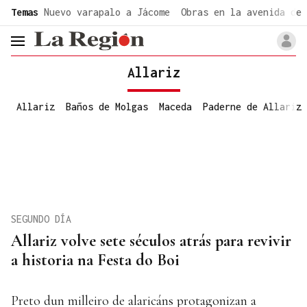
common.go-to-content
Temas
Nuevo varapalo a Jácome
Obras en la avenida de 
header.menu.open
Allariz
Allariz
Baños de Molgas
Maceda
Paderne de Allariz
SEGUNDO DÍA
Allariz volve sete séculos atrás para revivir
a historia na Festa do Boi
Preto dun milleiro de alaricáns protagonizan a