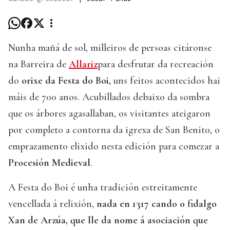
Nunha mañá de sol, milleiros de persoas citáronse
na Barreira de
Allariz
para desfrutar da recreación
do
orixe da Festa do Boi,
uns feitos acontecidos hai
máis de 700 anos. Acubillados debaixo da sombra
que os árbores agasallaban, os visitantes ateigaron
por completo a contorna da igrexa de San Benito, o
emprazamento elixido nesta edición para comezar a
Procesión Medieval
.
A Festa do Boi é unha tradición estreitamente
vencellada á relixión,
nada en 1317 cando o fidalgo
Xan de Arzúa, que lle da nome á asociación que