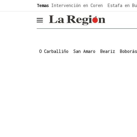
common.go-to-content
Temas
Intervención en Coren
Estafa en Bu
header.menu.open
O Carballiño
San Amaro
Beariz
Boborás