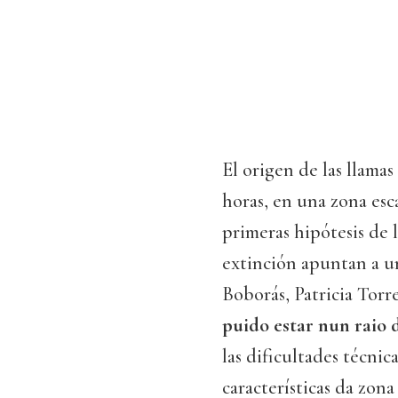
El origen de las llamas 
horas, en una zona es
primeras hipótesis de l
extinción apuntan a un
Boborás, Patricia Torr
puido estar nun raio 
las dificultades técnic
características da zona