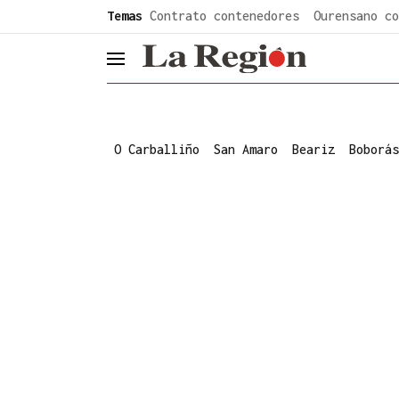
common.go-to-content
Temas
Contrato contenedores
Ourensano co
header.menu.open
O Carballiño
San Amaro
Beariz
Boborás