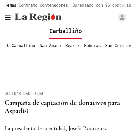
common.go-to-content
Temas
Contrato contenedores
Ourensano con 96 condenas
header.menu.open
Carballiño
O Carballiño
San Amaro
Beariz
Boborás
San Cristov
SOLIDARIDAD LOCAL
Campaña de captación de donativos para
Aspadisi
La presidenta de la entidad, Josefa Rodríguez