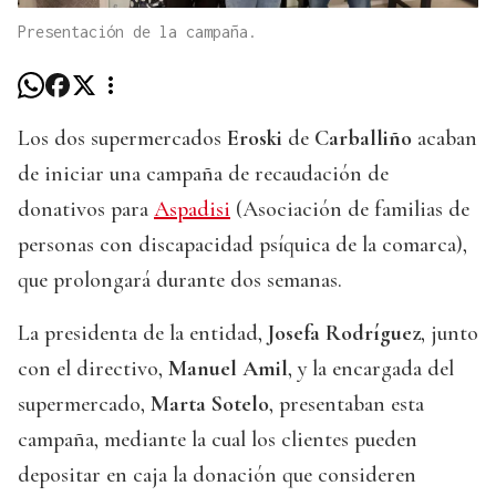
Presentación de la campaña.
Los dos supermercados
Eroski
de
Carballiño
acaban
de iniciar una campaña de recaudación de
donativos para
Aspadisi
(Asociación de familias de
personas con discapacidad psíquica de la comarca),
que prolongará durante dos semanas.
La presidenta de la entidad,
Josefa Rodríguez
, junto
con el directivo,
Manuel Amil
, y la encargada del
supermercado,
Marta Sotelo
, presentaban esta
campaña, mediante la cual los clientes pueden
depositar en caja la donación que consideren