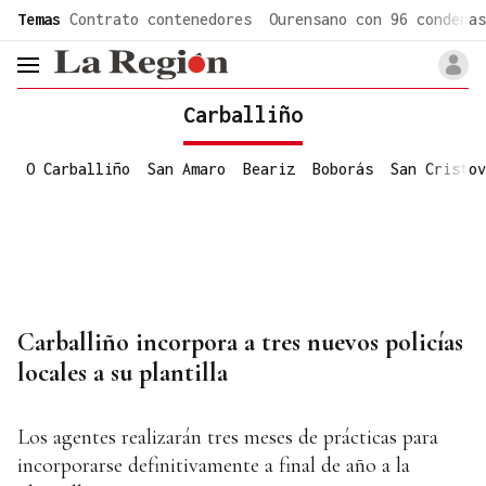
common.go-to-content
Temas
Contrato contenedores
Ourensano con 96 condenas
header.menu.open
Carballiño
O Carballiño
San Amaro
Beariz
Boborás
San Cristov
Carballiño incorpora a tres nuevos policías
locales a su plantilla
Los agentes realizarán tres meses de prácticas para
incorporarse definitivamente a final de año a la