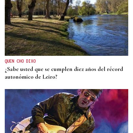
ARREDOR DE 300 PERSOAS
Galería | A Festa da Palabra acolle a entrega dos
Premios Ínsua dos Poetas 2026
QUEN CHO DIXO
¿Sabe usted que se cumplen diez años del récord
autonómico de Leiro?