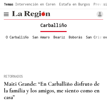
common.go-to-content
Temas
Intervención en Coren
Estafa en Burgos
Previsi
header.menu.open
Carballiño
O Carballiño
San Amaro
Beariz
Boborás
San Cristov
RETORNADOS
Maiti Grande: “En Carballiño disfruto de
la familia y los amigos, me siento como en
casa”