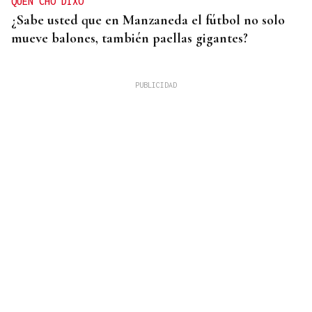
QUEN CHO DIXO
¿Sabe usted que en Manzaneda el fútbol no solo
mueve balones, también paellas gigantes?
DAR EXPLICACIONES
Los ministros Robles, Marlaska, Albares y Bolaños
comparecerán en el Congreso para explicar la
crisis migratoria en Ceuta