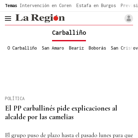
common.go-to-content
Temas
Intervención en Coren
Estafa en Burgos
Previsi
header.menu.open
Carballiño
O Carballiño
San Amaro
Beariz
Boborás
San Cristov
POLÍTICA
El PP carballinés pide explicaciones al
alcalde por las camelias
El grupo puso de plazo hasta el pasado lunes para que