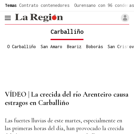
common.go-to-content
Temas
Contrato contenedores
Ourensano con 96 condenas
header.menu.open
Carballiño
O Carballiño
San Amaro
Beariz
Boborás
San Cristov
VÍDEO | La crecida del río Arenteiro causa
estragos en Carballiño
Las fuertes lluvias de este martes, especialmente en
las primeras horas del día, han provocado la crecida