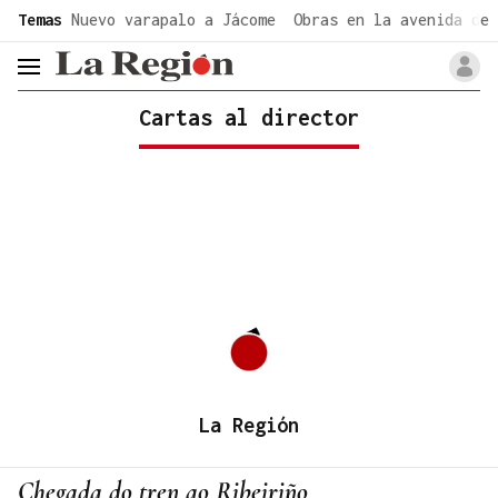
common.go-to-content
Temas
Nuevo varapalo a Jácome
Obras en la avenida de 
header.menu.open
Cartas al director
La Región
Chegada do tren ao Ribeiriño