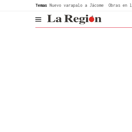
common.go-to-content
Temas
Nuevo varapalo a Jácome
Obras en l
header.menu.open