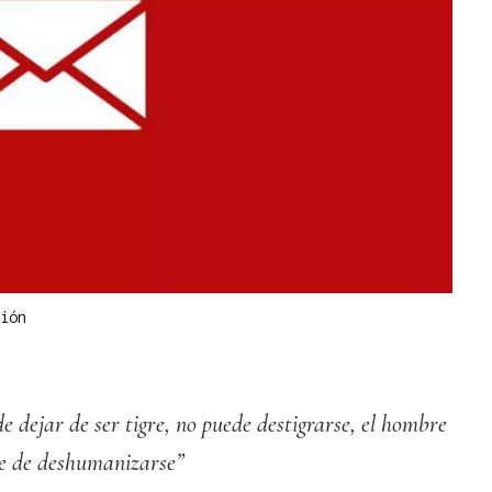
ión
de dejar de ser tigre, no puede destigrarse, el hombre
te de deshumanizarse”