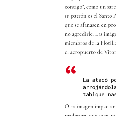
contigo”, como un sar
su patrón es el Santo 
que se afanasen en pro
no agredirle. Las imág
miembros de la Flotil
el aeropuerto de Vitor
La atacó p
arrojándol
tabique na
Otra imagen impactant
profesora, que se mani