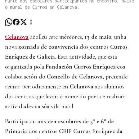
Parte dos escolares participantes no encontro, baixo
o mural de Curros en Celanova.
Celanova
acolleu este mércores,
13 de maio
, unha
nova
xornada de convivencia
dos centros
Curros
Enríquez de Galicia
. Esta actividade, que está
organizada pola
Fundación Curros Enríquez
coa
colaboración do
Concello de Celanova
, pretende
reunir periodicamente en
Celanova
aos alumnos
dos centros que levan o nome do poeta e realizar
actividades na súa vila natal.
Participaron uns
cen escolares de 5º e 6º de
Primaria
dos centros
CEIP Curros Enríquez da