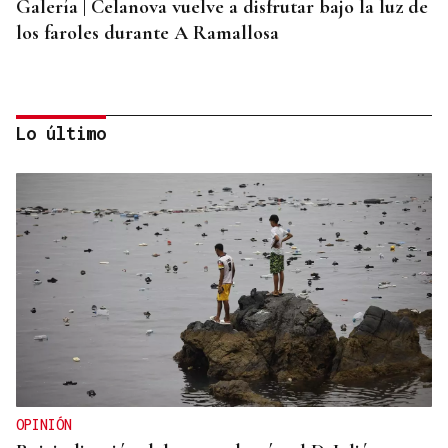
Galería | Celanova vuelve a disfrutar bajo la luz de
los faroles durante A Ramallosa
Lo último
QUEN CHO DIXO
¿Sabe usted que Amaral visitó Celanova?
OPINIÓN