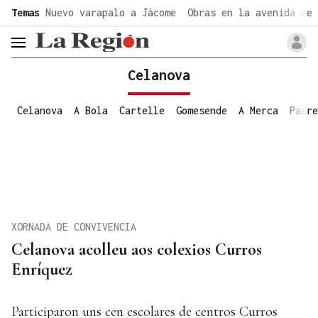
common.go-to-content
Temas
Nuevo varapalo a Jácome
Obras en la avenida de 
header.menu.open
Celanova
Celanova
A Bola
Cartelle
Gomesende
A Merca
Padre
XORNADA DE CONVIVENCIA
Celanova acolleu aos colexios Curros
Enríquez
Participaron uns cen escolares de centros Curros