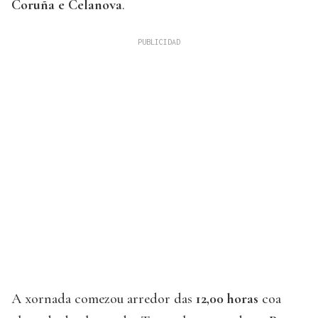
Coruña e Celanova
.
A xornada comezou arredor das
12,00 horas
coa