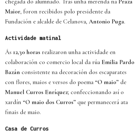
chegada do alumnado. Tras unha merenda na
Praza
Maior
, foron recibidos polo presidente da
Fundación e alcalde de Celanova,
Antonio Puga
.
Actividade matinal
Ás
12,30 horas
realizaron unha actividade en
colaboración co comercio local da rúa
Emilia Pardo
Bazán
consistente na decoración dos escaparates
con flores, maios e versos do poema
“O maio”
de
Manuel Curros Enríquez
; confeccionando así o
xardín
“O maio dos Curros”
que permanecerá ata
finais de maio.
Casa de Curros