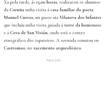
Xa pola tarde, ás
15,00 horas
, realizaron os alumnos
da
Coruña
unha visita á
casa familiar do poeta
Manuel Curros
, un paseo ata
Vilanova dos Infantes
que incluíu unha visita guiada á
torre da homenaxe
e á
Cova de San Vivián
, onde está o centro
etnográfico dos zapateiros. A xornada rematou en
Castromao
, no
xacemento arqueolóxico
.