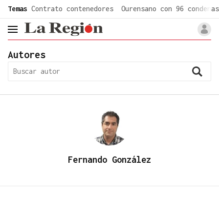
common.go-to-content
Temas
Contrato contenedores
Ourensano con 96 condenas
header.menu.open
Autores
Fernando González