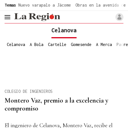
common.go-to-content
Temas
Nuevo varapalo a Jácome
Obras en la avenida de 
header.menu.open
Celanova
Celanova
A Bola
Cartelle
Gomesende
A Merca
Padre
COLEGIO DE INGENIEROS
Montero Vaz, premio a la excelencia y
compromiso
El ingeniero de Celanova, Montero Vaz, recibe el