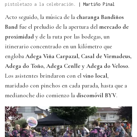
pistoletazo a la celebración.
|
Martiño Pinal
Acto seguido, la música de la
charanga Bandiños
Band
fue el preludio de la apertura del
mercado de
proximidad
y de la ruta por las bodegas, un
itinerario concentrado en un kilómetro que
engloba
Adega Viña Carpazal, Casal de Virmadeus,
Adega do Toño, Adega Cenlle y Adega do Veloso
.
Los asistentes brindaron con el
vino local
,
maridado con pinchos en cada parada, hasta que a
medianoche dio comienzo la
discomóvil BYV
.