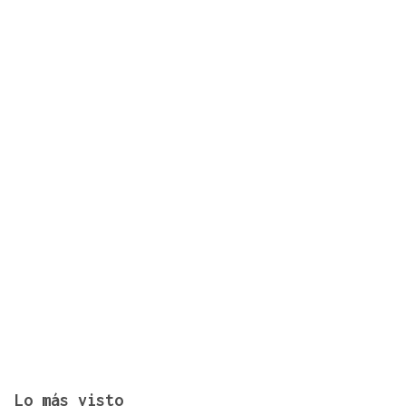
La Supercopa Galicia es el primer gran reto del
Auriense
Lo más visto