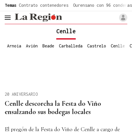
common.go-to-content
Temas
Contrato contenedores
Ourensano con 96 condenas
header.menu.open
Cenlle
Arnoia
Avión
Beade
Carballeda
Castrelo
Cenlle
C
20 ANIVERSARIO
Cenlle descorcha la Festa do Viño
ensalzando sus bodegas locales
El pregón de la Festa do Viño de Cenlle a cargo de