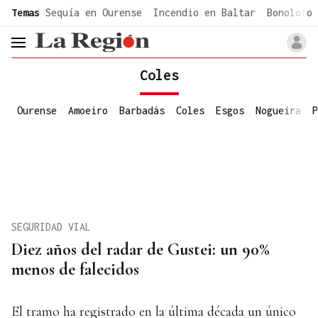
common.go-to-content
Temas
Sequía en Ourense
Incendio en Baltar
Bonoloto 
header.menu.open
Coles
Ourense
Amoeiro
Barbadás
Coles
Esgos
Nogueira
P
SEGURIDAD VIAL
Diez años del radar de Gustei: un 90%
menos de falecidos
El tramo ha registrado en la última década un único