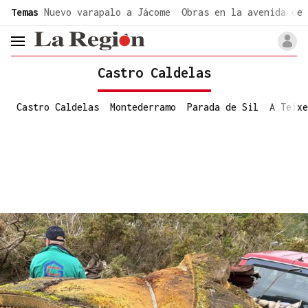
common.go-to-content
Temas
Nuevo varapalo a Jácome
Obras en la avenida de 
header.menu.open
Castro Caldelas
Castro Caldelas
Montederramo
Parada de Sil
A Teixe