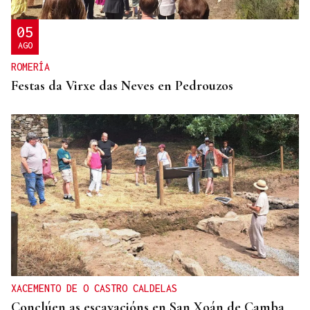
05
AGO
ROMERÍA
Festas da Virxe das Neves en Pedrouzos
XACEMENTO DE O CASTRO CALDELAS
Conclúen as escavacións en San Xoán de Camba