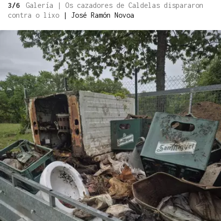
3/6
Galería | Os cazadores de Caldelas dispararon
contra o lixo
|
José Ramón Novoa