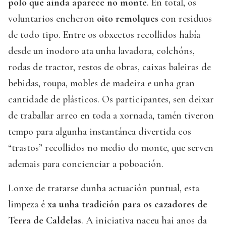
polo que aínda aparece no monte
. En total, os
voluntarios encheron
oito remolques
con residuos
de todo tipo. Entre os obxectos recollidos había
desde un inodoro ata unha lavadora, colchóns,
rodas de tractor, restos de obras, caixas baleiras de
bebidas, roupa, mobles de madeira e unha gran
cantidade de plásticos. Os participantes, sen deixar
de traballar arreo en toda a xornada, tamén tiveron
tempo para algunha instantánea divertida cos
“trastos” recollidos no medio do monte, que serven
ademais para concienciar a poboación.
Lonxe de tratarse dunha actuación puntual, esta
limpeza é
xa unha tradición para os cazadores de
Terra de Caldelas
. A iniciativa naceu hai anos da