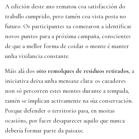
A edición deste ano rematou coa satisfacción do
traballo cumprido, pero tamén coa vista posta no
futuro. Os participantes xa comezaron a identificar
novos puntos para a próxima campaña, conscientes
de que a mellor forma de coidar o monte é manter
unha vixilancia constante.
Máis alá dos
oito remolques de residuos retirados
, a
iniciativa deixa unha mensaxe clara: os cazadores
non só percorren estes montes durante a tempada,
tamén se implican activamente na súa conservación.
Porque defender o territorio pasa, en moitas
ocasións, por facer desaparecer aquilo que nunca
debería formar parte da paisaxe.