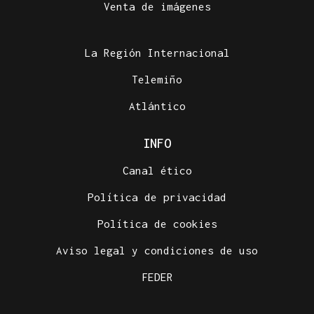
Venta de imágenes
Toxos e Xestas se prepara para celebrar su 50
aniversario como referente de la cultura gallega
en Cataluña
La Región Internacional
Telemiño
Atlántico
INFO
Canal ético
Política de privacidad
Política de cookies
Aviso legal y condiciones de uso
FEDER