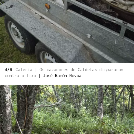
4/6
Galería | Os cazadores de Caldelas dispararon
contra o lixo
|
José Ramón Novoa