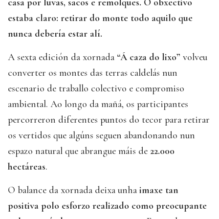
casa por luvas, sacos e remolques. O obxectivo
estaba claro: retirar do monte todo aquilo que
nunca debería estar alí.
A sexta edición da xornada
“Á caza do lixo”
volveu
converter os montes das terras caldelás nun
escenario de traballo colectivo e compromiso
ambiental. Ao longo da mañá, os participantes
percorreron diferentes puntos do tecor para retirar
os vertidos que algúns seguen abandonando nun
espazo natural que abrangue máis de
22.000
hectáreas
.
O balance da xornada deixa unha
imaxe tan
positiva polo esforzo realizado como preocupante