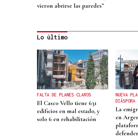
vieron abrirse las paredes”
Lo último
CREACIÓN DE VIVIENDA
2.000 casas vacías en
Celanova y solo tres en
alquiler
FALTA DE PLANES CLAROS
NUEVA PLA
DIÁSPORA
El Casco Vello tiene 631
La emigr
edificios en mal estado, y
en Argen
solo 6 en rehabilitación
platafor
defender