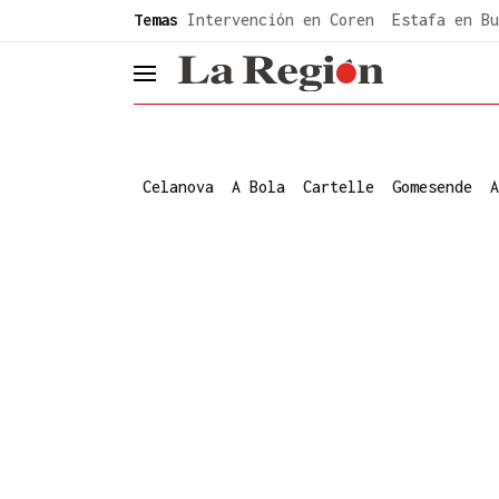
common.go-to-content
Temas
Intervención en Coren
Estafa en Bu
header.menu.open
Celanova
A Bola
Cartelle
Gomesende
A