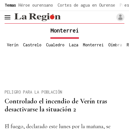
common.go-to-content
Temas
Héroe ourensano
Cortes de agua en Ourense
Pres
header.menu.open
Monterrei
Verín
Castrelo
Cualedro
Laza
Monterrei
Oímbra
R
PELIGRO PARA LA POBLACIÓN
Controlado el incendio de Verín tras
desactivarse la situación 2
El fuego, declarado este lunes por la mañana, se