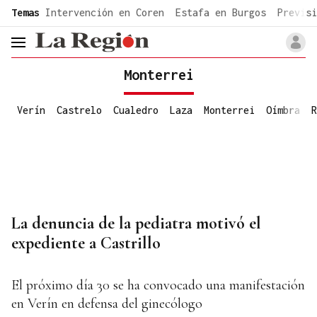
common.go-to-content
Temas
Intervención en Coren
Estafa en Burgos
Previsi
header.menu.open
Monterrei
Verín
Castrelo
Cualedro
Laza
Monterrei
Oímbra
R
La denuncia de la pediatra motivó el
expediente a Castrillo
El próximo día 30 se ha convocado una manifestación
en Verín en defensa del ginecólogo