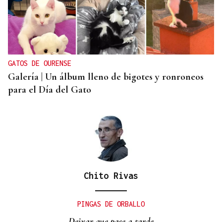
ALIANZA
La D.O. Monterrei refuerza su proyección
enoturística junto a Expourense
GATOS DE OURENSE
Galería | Un álbum lleno de bigotes y ronroneos
para el Día del Gato
Chito Rivas
PINGAS DE ORBALLO
Deixar que pase a tarde